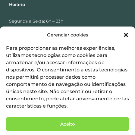
Horário
Segunda a Sexta: 6h – 23h
Sábado: 6h – 19h
Gerenciar cookies
Domingo:7h – 19h
Para proporcionar as melhores experiências,
utilizamos tecnologias como cookies para
armazenar e/ou acessar informações de
dispositivos. O consentimento a estas tecnologias
nos permitirá processar dados como
Resultados
comportamento de navegação ou identificações
únicas neste site. Não consentir ou retirar o
Segunda a Sexta: 7h – 19h
consentimento, pode afetar adversamente certas
Sábado: 7h – 12h
características e funções.
Aceito