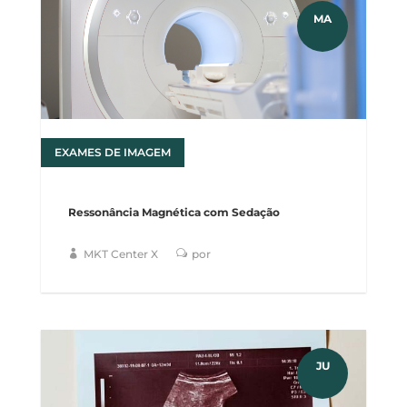
MA
EXAMES DE IMAGEM
17
Ressonância Magnética com Sedação
MKT Center X
por
JU