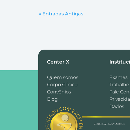
« Entradas Antigas
Center X
Instituc
Quem somos
Exames
Corpo Clínico
Trabalhe
Convênios
Fale Con
Blog
Privacid
Dados