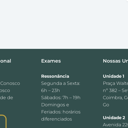
ional
Exames
Nossas U
Ressonância
Unidade 1
 Conosco
Segunda a Sexta:
Praça Walt
osco
6h – 23h
nº 382 – Se
ade de
Sábados: 7h – 19h
Coimbra, G
Domingos e
Go
Feriados: horários
Unidade 2
diferenciados
Avenida 22