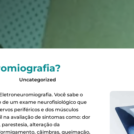
romiografia?
Uncategorized
 Eletroneuromiografia. Você sabe o
se de um exame neurofisiológico que
ervos periféricos e dos músculos
l na avaliação de sintomas como: dor
 parestesia, alteração da
, formigamento, câimbras, queimação,