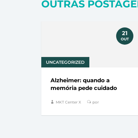
OUTRAS POSTAGE
21
OUT
UNCATEGORIZED
Alzheimer: quando a
memória pede cuidado
MKT Center X
por