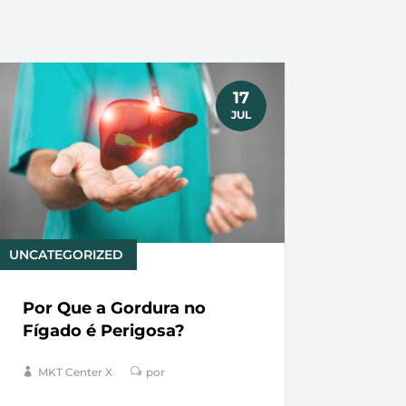
17
JUL
UNCATEGORIZED
Por Que a Gordura no
Fígado é Perigosa?
MKT Center X
por