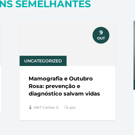
NS SEMELHANTES
9
OUT
UNCATEGORIZED
Mamografia e Outubro
Rosa: prevenção e
diagnóstico salvam vidas
MKT Center X
por