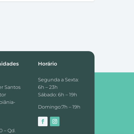
nidades
Horário
Segunda a Sexta:
er Santos
6h – 23h
tor
Sábado: 6h – 19h
oiânia-
Domingo:7h – 19h
0 – Qd.